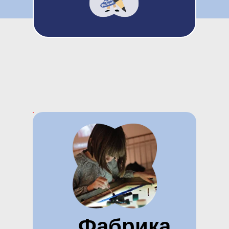
БОЛЬШОЙ
ОНЛАЙН-ВЕРСИЯ
ФЕСТИВАЛЬ
MULTFEST.ONLINE
МУЛЬТФИЛЬМОВ
6 -15 ноября
23 октября
- 2 ноября
ноября
Фабрика
КУПИТЬ БИЛЕТЫ